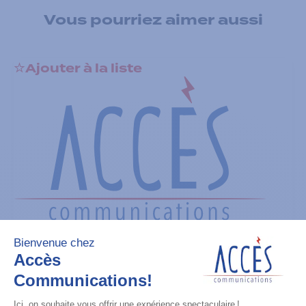
Vous pourriez aimer aussi
Ajouter à la liste
Batteries
TIA IMPRES Low Volt 2900 mAh
Ajouter à la liste