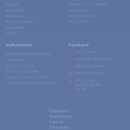
À propos
Forestier, minier et pétrolier
Nos produits
Manufacturier
Réparations
Golf, ski et plein air
Réseau numérique
Usage extrême
Nous joindre
English
Industries
Contact
(514) 735-2424
Municipale et gouvernementale
Sans frais
:
1-866-735-2424
Construction
Urgence et sécurité
Fax:
(514) 735-8046
Tournage et production
info@accesradio.com
Transport et transport scolaire
5591, rue Paré
Location de radios et walkie-talkies
Montréal, Québec
H4P 1P7
Calgary
Gatineau
Laval
Toronto