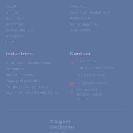
Accueil
Événementiel
À propos
Forestier, minier et pétrolier
Nos produits
Manufacturier
Réparations
Golf, ski et plein air
Réseau numérique
Usage extrême
Nous joindre
English
Industries
Contact
(514) 735-2424
Municipale et gouvernementale
Sans frais
:
1-866-735-2424
Construction
Urgence et sécurité
Fax:
(514) 735-8046
Tournage et production
info@accesradio.com
Transport et transport scolaire
5591, rue Paré
Location de radios et walkie-talkies
Montréal, Québec
H4P 1P7
Calgary
Gatineau
Laval