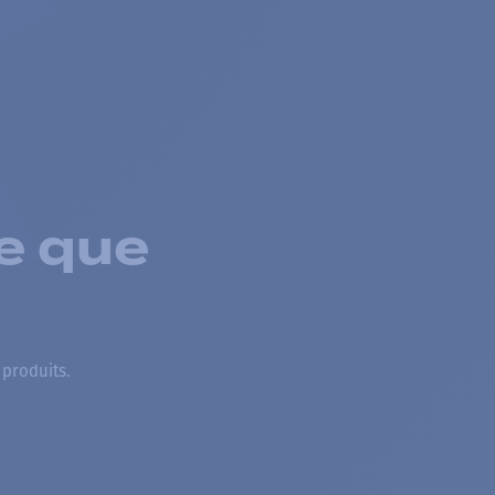
e que
 produits.