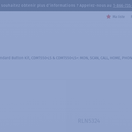
 souhaitez obtenir plus d’informations ? Appelez-nous au
1-866-735
Ma liste
ndard Button Kit, CDM1550•LS & CDM1550•LS+: MON, SCAN, CALL, HOME, PHON
RLN5324