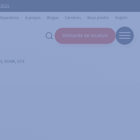
-2424
Réparations
À propos
Blogue
Carrières
Nous joindre
English
Demande de location
E, ROAM, SITE