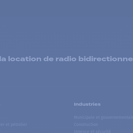
 location de radio bidirectionne
s
Industries
Municipale et gouvernemental
ier et pétrolier
Construction
r
Urgence et sécurité