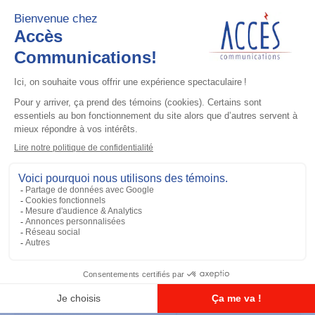
Accessoires général
UHF 3.5dB Gain Through-hole Mount
Antenna, 470-494 MHz
Ajouter à la liste