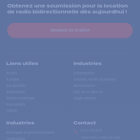
Obtenez une soumission pour la location
de radio bidirectionnelle dès aujourdhui !
Demande de location
Liens utiles
Industries
Accueil
Événementiel
À propos
Forestier, minier et pétrolier
Nos produits
Manufacturier
Réparations
Golf, ski et plein air
Réseau numérique
Usage extrême
Nous joindre
English
Industries
Contact
(514) 735-2424
Municipale et gouvernementale
Sans frais
:
1-866-735-2424
Construction