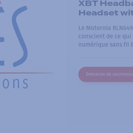
XBT Headba
Headset wi
Le Motorola RLN6491
conscient de ce qui
numérique sans fil B
Demande de soumissi