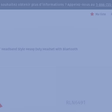
 souhaitez obtenir plus d’informations ? Appelez-nous au
1-866-735
Ma liste
T Headband Style Heavy Duty Headset with Bluetooth
RLN6491