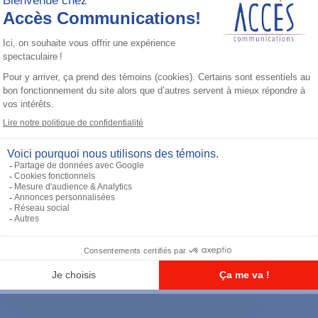
Accessoires général
UHF 3.5dB Gain Through-hole Mount
Antenna, 470-494 MHz