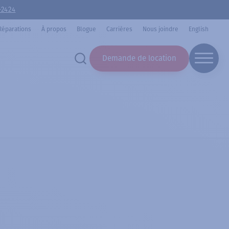
-2424
Réparations
À propos
Blogue
Carrières
Nous joindre
English
Demande de location