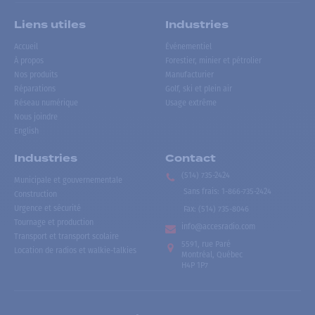
Liens utiles
Industries
Accueil
Événementiel
À propos
Forestier, minier et pétrolier
Nos produits
Manufacturier
Réparations
Golf, ski et plein air
Réseau numérique
Usage extrême
Nous joindre
English
Industries
Contact
(514) 735-2424
Municipale et gouvernementale
Sans frais
:
1-866-735-2424
Construction
Urgence et sécurité
Fax:
(514) 735-8046
Tournage et production
info@accesradio.com
Transport et transport scolaire
5591, rue Paré
Location de radios et walkie-talkies
Montréal, Québec
H4P 1P7