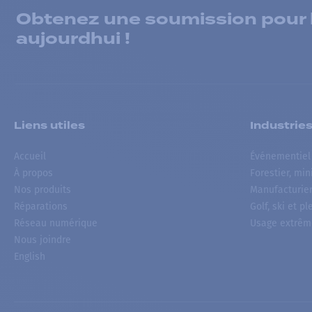
Obtenez une soumission pour la
aujourdhui !
Liens utiles
Industrie
Accueil
Événementiel
À propos
Forestier, min
Nos produits
Manufacturie
Réparations
Golf, ski et pl
Réseau numérique
Usage extrêm
Nous joindre
English