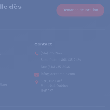
lle dès
Demande de location
Contact
(514) 735-2424
e
Sans frais
:
1-866-735-2424
Fax:
(514) 735-8046
info@accesradio.com
5591, rue Paré
lkies
Montréal, Québec
H4P 1P7