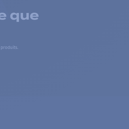
e que
 produits.