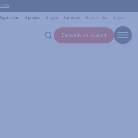
-2424
Réparations
À propos
Blogue
Carrières
Nous joindre
English
Demande de location