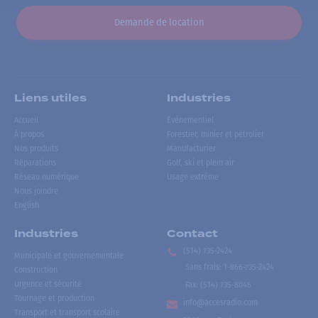
Demande de location
Liens utiles
Industries
Accueil
Événementiel
À propos
Forestier, minier et pétrolier
Nos produits
Manufacturier
Réparations
Golf, ski et plein air
Réseau numérique
Usage extrême
Nous joindre
English
Industries
Contact
(514) 735-2424
Municipale et gouvernementale
Sans frais
:
1-866-735-2424
Construction
Urgence et sécurité
Fax:
(514) 735-8046
Tournage et production
info@accesradio.com
Transport et transport scolaire