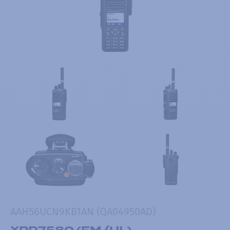
AAH56UCN9KB1AN (QA04950AD)
XPR7580 (FM/UL)