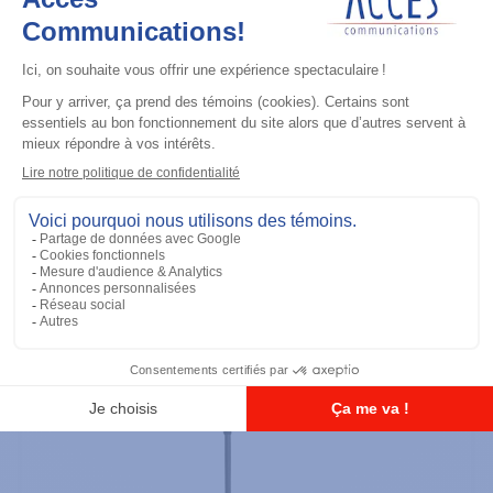
Radios portatives
DTR700 900M Spread Spectrum,
Licence Free, With Display, Limited
Keypad
Ajouter à la liste