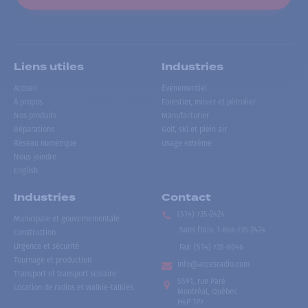
Liens utiles
Industries
Accueil
Événementiel
À propos
Forestier, minier et pétrolier
Nos produits
Manufacturier
Réparations
Golf, ski et plein air
Réseau numérique
Usage extrême
Nous joindre
English
Industries
Contact
(514) 735-2424
Municipale et gouvernementale
Sans frais
:
1-866-735-2424
Construction
Urgence et sécurité
Fax:
(514) 735-8046
Tournage et production
info@accesradio.com
Transport et transport scolaire
5591, rue Paré
Location de radios et walkie-talkies
Montréal, Québec
H4P 1P7