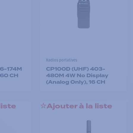
Radios portatives
36-174M
CP100D (UHF) 403-
 160 CH
480M 4W No Display
(Analog Only), 16 CH
liste
Ajouter à la liste