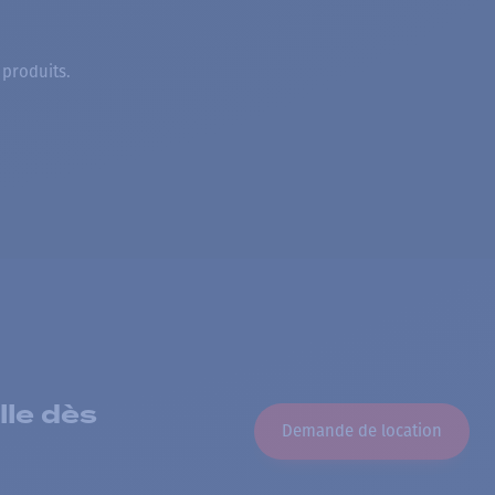
 produits.
lle dès
Demande de location