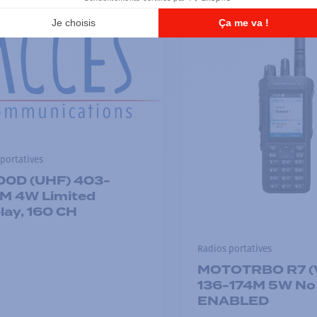
portatives
00D (UHF) 403-
M 4W Limited
lay, 160 CH
Radios portatives
MOTOTRBO R7 (
136-174M 5W No 
ENABLED