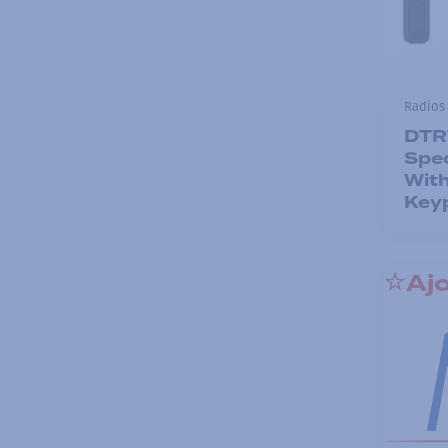
Radios 
DTR
Spec
With
Key
Ajo