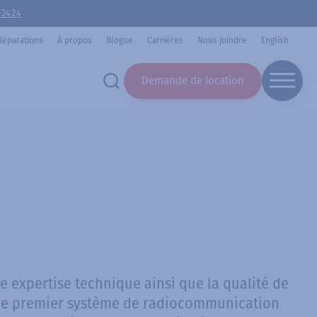
-2424
Réparations
À propos
Blogue
Carrières
Nous joindre
English
Demande de location
 expertise technique ainsi que la qualité de
otre premier système de radiocommunication