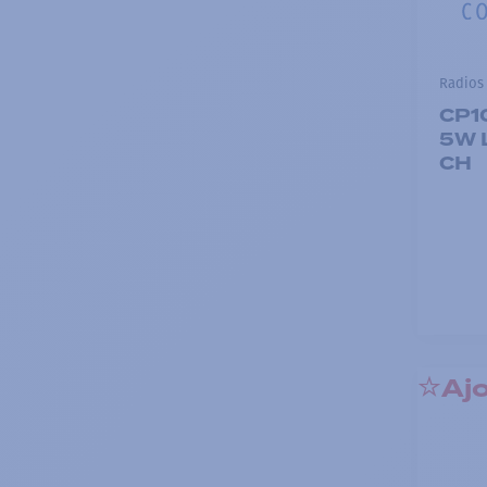
Radios 
CP1
5W L
CH
Ajo