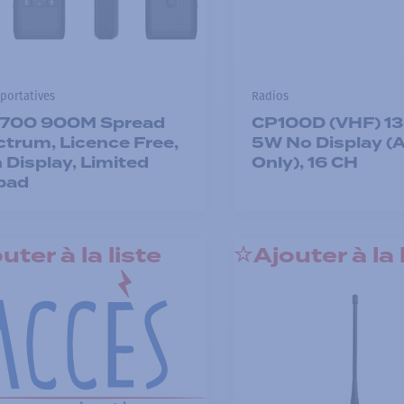
portatives
Radios
700 900M Spread
CP100D (VHF) 1
trum, Licence Free,
5W No Display (
 Display, Limited
Only), 16 CH
pad
uter à la liste
Ajouter à la 