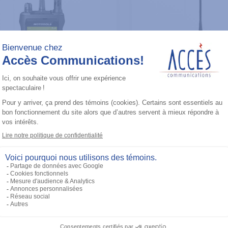
portatives
Radios portatives
OTRBO ION (UHF)
CP100D (UHF) 4
-512 4W
480M 4W No Disp
/BT/WIFI
CH
uter à la liste
Ajouter à la 