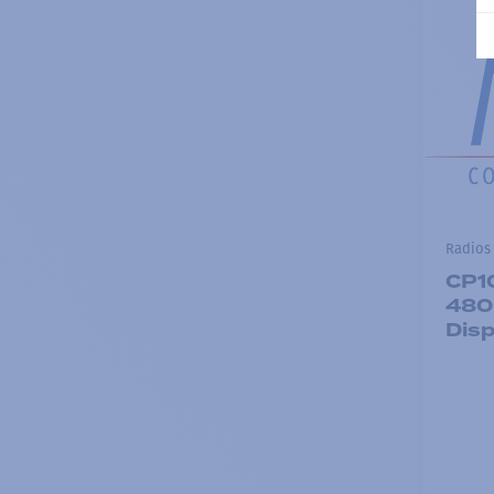
Radios 
CP1
480
Disp