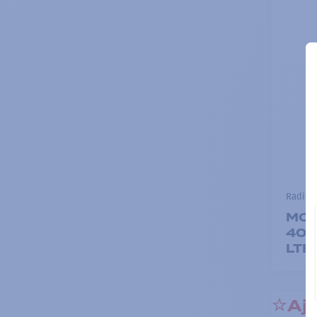
Radios 
MOT
400
LTE
Ajo