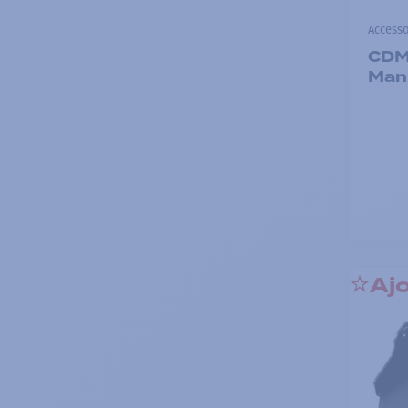
Accesso
CDM 
Manu
Ajo