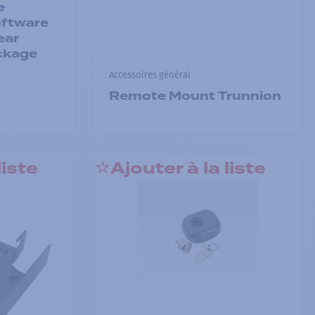
e
ftware
ear
ckage
Accessoires général
Remote Mount Trunnion
liste
Ajouter à la liste