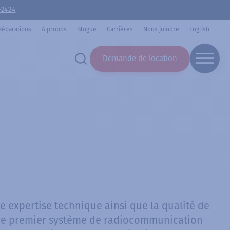
-2424
Réparations
À propos
Blogue
Carrières
Nous joindre
English
Demande de location
 expertise technique ainsi que la qualité de
otre premier système de radiocommunication