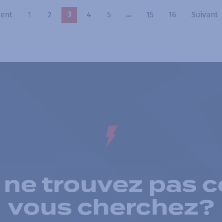
ent
1
2
4
5
15
16
Suivant
3
…
 ne trouvez pas c
vous cherchez?