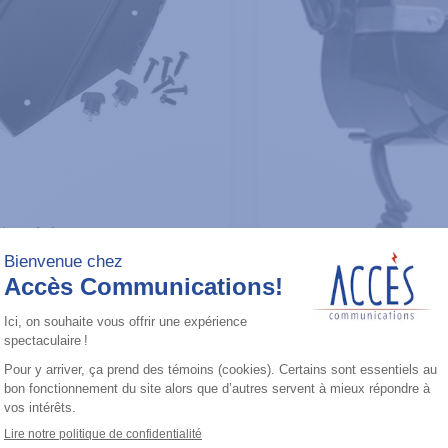
ires général
int Mounting
cket (LowBand)