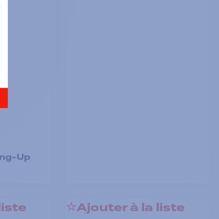
ang-Up
liste
Ajouter à la liste